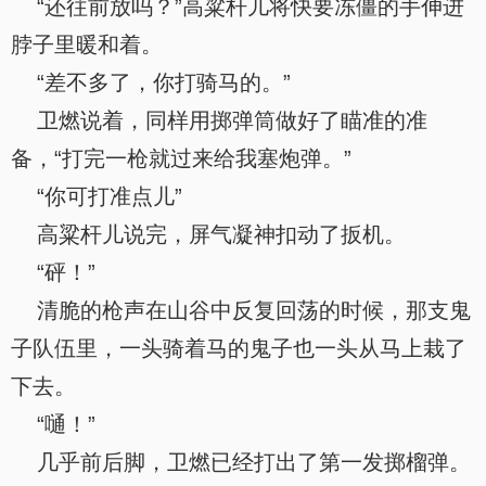
“还往前放吗？”高粱杆儿将快要冻僵的手伸进
脖子里暖和着。
“差不多了，你打骑马的。”
卫燃说着，同样用掷弹筒做好了瞄准的准
备，“打完一枪就过来给我塞炮弹。”
“你可打准点儿”
高粱杆儿说完，屏气凝神扣动了扳机。
“砰！”
清脆的枪声在山谷中反复回荡的时候，那支鬼
子队伍里，一头骑着马的鬼子也一头从马上栽了
下去。
“嗵！”
几乎前后脚，卫燃已经打出了第一发掷榴弹。