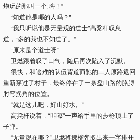
炮玩的那叫一个.嗨！”
“知道他是哪的人吗？”
“我只听说他是无量观的道士”高粱杆叹息
道，“多的我也不知道了。”
“原来是个道士呀”
卫燃跟着叹了口气，随后再次陷入了沉默。
很快，和逃难的队伍背道而驰的二人原路返回
重新穿过了村子，最终停在了一条盘山路的胳膊
肘弯拐角的位置。
“就是这儿吧，好山好水。”
高粱杆说着，“咔嚓”一声给手里的步枪顶上了
子弹。
“无量观在哪？”卫燃将掷榴弹取出来一字排开