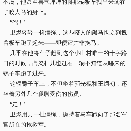
不满，他甚至喜气洋洋的将那辆板车拽出来套在
了咬人马的身上。
“驾！”
卫燃轻轻一抖缰绳，这匹咬人的黑马也立刻拽
着板车跑了起来——即便它并非挽马。
几乎在他将车子赶到这个小山村唯一的十字路
口的时候，高粱杆儿也赶着一辆不知道从哪来的
骡子车跑了过来。
这辆骡子车上，不但坐着郭光棍和王炳初，还
坐着另外几个腿脚受伤的伤员。
“走！”
卫燃用力一扯缰绳，操持着马车跑向了那名军
官所在的抢救室。