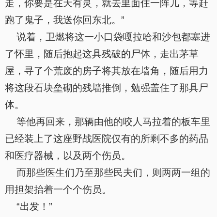
走，你要是在天有灵，就去里面住一阵儿，等赶
跑了鬼子，我送你回东北。”
说着，卫燃将这一小口袋嘎拉哈和沙包都塞进
了怀里，随后抱起这具残破的尸体，走出茅草
屋，寻了个荒废的房子将其放在墙角，随后用力
将这段石块垒砌的残墙推倒，勉强盖住了那具尸
体。
等他再回来，那辆由他的咬人马拉着的板车里
已经装上了这座野战医院仅有的所剩不多的药品
和医疗器械，以及两个伤员。
而那些医生们乃至那些民夫们，则两两一组的
用担架抬着一个个伤员。
“出发！”