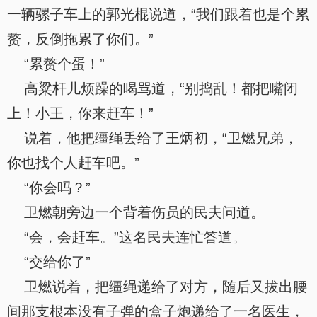
一辆骡子车上的郭光棍说道，“我们跟着也是个累
赘，反倒拖累了你们。”
“累赘个蛋！”
高粱杆儿烦躁的喝骂道，“别捣乱！都把嘴闭
上！小王，你来赶车！”
说着，他把缰绳丢给了王炳初，“卫燃兄弟，
你也找个人赶车吧。”
“你会吗？”
卫燃朝旁边一个背着伤员的民夫问道。
“会，会赶车。”这名民夫连忙答道。
“交给你了”
卫燃说着，把缰绳递给了对方，随后又拔出腰
间那支根本没有子弹的盒子炮递给了一名医生，