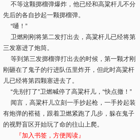
不等这颗掷榴弹爆炸，他已经和高粱杆儿不分
先后的各自抄起一颗掷榴弹。
“嗵！”
卫燃刚刚将第二发打出去，高粱杆儿已经将第
三发塞进了炮筒。
等到第三发掷榴弹打出去的时候，第一颗才刚
刚砸在了鬼子的行进队伍里炸开，但此时高粱杆
儿已经将第四颗塞进去了。
“先别打了”卫燃喊停了高粱杆儿，“快点撤！”
闻言，高粱杆儿立刻一手抄起枪，一手拎起装
有炮弹的褡裢，跟着卫燃紧跑了几步，躲在鬼子
的视野盲区开始玩了命的往山上爬。
『加入书签，方便阅读』