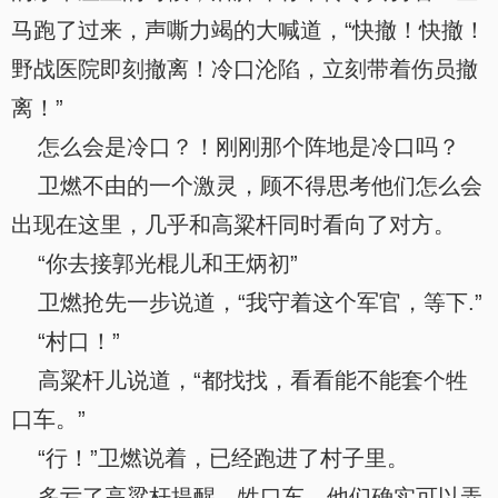
马跑了过来，声嘶力竭的大喊道，“快撤！快撤！
野战医院即刻撤离！冷口沦陷，立刻带着伤员撤
离！”
怎么会是冷口？！刚刚那个阵地是冷口吗？
卫燃不由的一个激灵，顾不得思考他们怎么会
出现在这里，几乎和高粱杆同时看向了对方。
“你去接郭光棍儿和王炳初”
卫燃抢先一步说道，“我守着这个军官，等下.”
“村口！”
高粱杆儿说道，“都找找，看看能不能套个牲
口车。”
“行！”卫燃说着，已经跑进了村子里。
多亏了高粱杆提醒，牲口车，他们确实可以弄