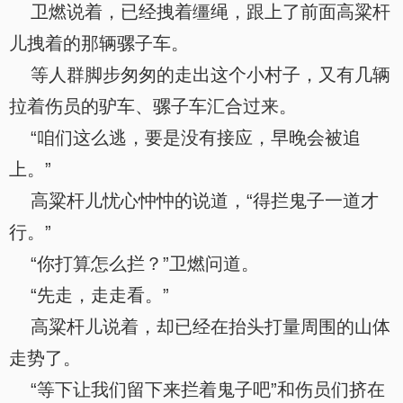
卫燃说着，已经拽着缰绳，跟上了前面高粱杆
儿拽着的那辆骡子车。
等人群脚步匆匆的走出这个小村子，又有几辆
拉着伤员的驴车、骡子车汇合过来。
“咱们这么逃，要是没有接应，早晚会被追
上。”
高粱杆儿忧心忡忡的说道，“得拦鬼子一道才
行。”
“你打算怎么拦？”卫燃问道。
“先走，走走看。”
高粱杆儿说着，却已经在抬头打量周围的山体
走势了。
“等下让我们留下来拦着鬼子吧”和伤员们挤在