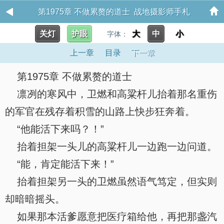
第1975章 不做累赘的道士 战地摄影师手札
关灯
护眼
大
中
小
字体：
上一章
目录
下一章
第1975章 不做累赘的道士
凛冽的寒风中，卫燃和高粱杆儿抬着那名重伤
的军官在残存着积雪的山路上快步狂奔着。
“他能活下来吗？！”
抬着担架一头儿的高粱杆儿一边跑一边问道。
“能，肯定能活下来！”
抬着担架另一头的卫燃虽然语气笃定，但实则
却暗暗摇头。
如果那本活爹愿意把医疗箱给他，再把那盏汽