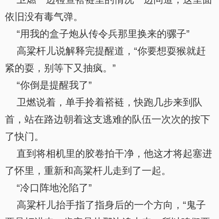
依旧没有毒气弹。
“用我的盒子炮从传令兵那里换来的骡子”
高粱杆儿说解释完提醒道，“你要想耍猴就赶
紧的耍，别等下又抽疯。”
“你倒是提醒我了”
卫燃说着，单手拎着褡裢，快跑几步来到队
首，站在路边朝着这支逃难的队伍一次次的按下
了快门。
直到将相机里的胶卷拍干净，他这才将起塞进
了怀里，重新和高粱杆儿走到了一起。
“冷口阵地沦陷了”
高粱杆儿抬手指了指身后的一个方向，“鬼子