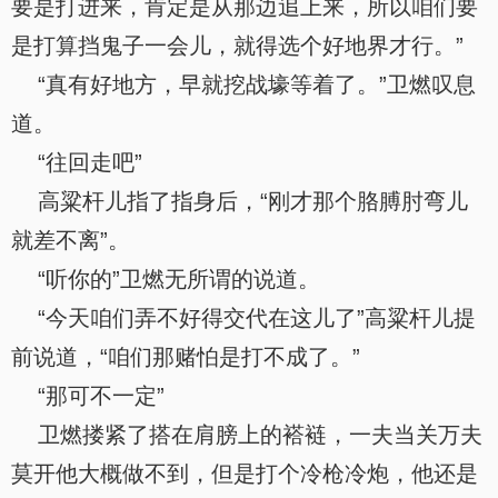
要是打进来，肯定是从那边追上来，所以咱们要
是打算挡鬼子一会儿，就得选个好地界才行。”
“真有好地方，早就挖战壕等着了。”卫燃叹息
道。
“往回走吧”
高粱杆儿指了指身后，“刚才那个胳膊肘弯儿
就差不离”。
“听你的”卫燃无所谓的说道。
“今天咱们弄不好得交代在这儿了”高粱杆儿提
前说道，“咱们那赌怕是打不成了。”
“那可不一定”
卫燃搂紧了搭在肩膀上的褡裢，一夫当关万夫
莫开他大概做不到，但是打个冷枪冷炮，他还是