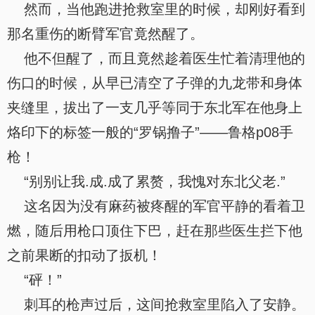
然而，当他跑进抢救室里的时候，却刚好看到
那名重伤的断臂军官竟然醒了。
他不但醒了，而且竟然趁着医生忙着清理他的
伤口的时候，从早已清空了子弹的九龙带和身体
夹缝里，拔出了一支几乎等同于东北军在他身上
烙印下的标签一般的“罗锅撸子”——鲁格p08手
枪！
“别别让我.成.成了累赘，我愧对东北父老.”
这名因为没有麻药被疼醒的军官平静的看着卫
燃，随后用枪口顶住下巴，赶在那些医生拦下他
之前果断的扣动了扳机！
“砰！”
刺耳的枪声过后，这间抢救室里陷入了安静。