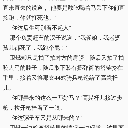
直来直去的说道，“他要是敢吆喝着马丢下你们直
接跑，你就打死他。”
“你这后生可别看不起人”
那个负责赶车的汉子说道，“我爹娘，我老婆
孩儿都死了，我跑个屁！”
卫燃却只是拍了拍对方的肩膀，随后又拍了拍
咬人马的脖子，随后取下装有掷弹筒的褡裢拎在
手里，接着又将那支44式骑兵枪递给了高粱杆
儿。
“你哪弄来的这么一匹好马？”高粱杆儿接过步
枪，拉开枪栓看了一眼。
“你这骡子车又是从哪来的？”
卫燃一边检查褡裢里的情况一边问道，这里面