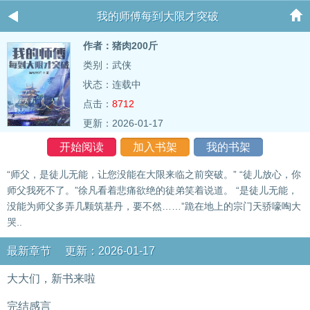
我的师傅每到大限才突破
作者：猪肉200斤
类别：武侠
状态：连载中
点击：
8712
更新：2026-01-17
开始阅读
加入书架
我的书架
“师父，是徒儿无能，让您没能在大限来临之前突破。” “徒儿放心，你
师父我死不了。”徐凡看着悲痛欲绝的徒弟笑着说道。 “是徒儿无能，
没能为师父多弄几颗筑基丹，要不然……”跪在地上的宗门天骄嚎啕大
哭..
最新章节 更新：2026-01-17
大大们，新书来啦
完结感言