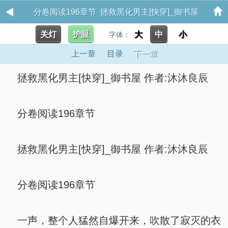
分卷阅读196章节 拯救黑化男主[快穿]_御书屋
关灯
护眼
大
中
小
字体：
上一章
目录
下一章
拯救黑化男主[快穿]_御书屋 作者:沐沐良辰
分卷阅读196章节
拯救黑化男主[快穿]_御书屋 作者:沐沐良辰
分卷阅读196章节
一声，整个人猛然自爆开来，吹散了寂灭的衣