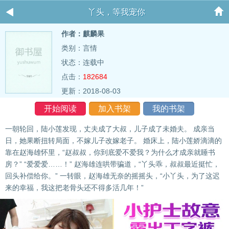
丫头，等我宠你
作者：麒麟果
类别：言情
状态：连载中
点击：
182684
更新：2018-08-03
开始阅读
加入书架
我的书架
一朝轮回，陆小莲发现，丈夫成了大叔，儿子成了未婚夫。 成亲当
日，她果断扭转局面，不嫁儿子改嫁老子。 婚床上，陆小莲娇滴滴的
靠在赵海雄怀里，“赵叔叔，你到底爱不爱我？为什么才成亲就睡书
房？” “爱爱爱……！” 赵海雄连哄带骗道，“丫头乖，叔叔最近挺忙，
回头补偿给你。” 一转眼，赵海雄无奈的摇摇头，“小丫头，为了这迟
来的幸福，我这把老骨头还不得多活几年！”