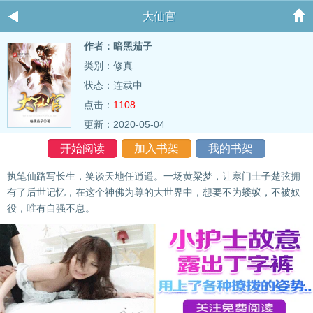
大仙官
作者：暗黑茄子
类别：修真
状态：连载中
点击：
1108
更新：2020-05-04
开始阅读
加入书架
我的书架
执笔仙路写长生，笑谈天地任逍遥。一场黄粱梦，让寒门士子楚弦拥
有了后世记忆，在这个神佛为尊的大世界中，想要不为蝼蚁，不被奴
役，唯有自强不息。