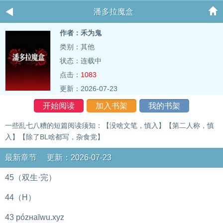
潘多拉魔盒
作者：禾为鬼
类别：其他
状态：连载中
点击：
1083
更新：2026-07-23
开始阅读
加入书架
我的书架
一些乱七八糟的短篇阅读须知：【没啥文笔，慎入】【第二人称，慎
入】【除了BL啥都写，杂食党】
最新章节 更新：2026-07-23
45（双生·完）
44（H）
43 pózнaīwu.xуz