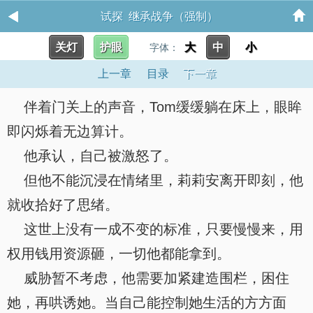
试探 继承战争（强制）
关灯
护眼
大
中
小
字体：
上一章
目录
下一章
伴着门关上的声音，Tom缓缓躺在床上，眼眸
即闪烁着无边算计。
他承认，自己被激怒了。
但他不能沉浸在情绪里，莉莉安离开即刻，他
就收拾好了思绪。
这世上没有一成不变的标准，只要慢慢来，用
权用钱用资源砸，一切他都能拿到。
威胁暂不考虑，他需要加紧建造围栏，困住
她，再哄诱她。当自己能控制她生活的方方面