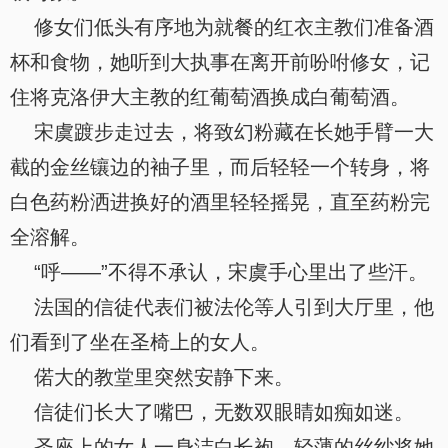
修女们低头有序地为就餐的红衣主教们准备酒
杯和食物，她听到大执事在离开前吩咐修女，记
住将克洛伊大主教的红葡萄酒换成白葡萄酒。
宋虞踱步走过去，将致幻粉藏在长她手臂一大
截的金丝镶边的袖子里，而后轻轻一个转身，将
白色药粉洒进换好的酒里轻轻摇晃，直至药粉完
全溶解。
“呼——”不得不承认，宋虞手心里出了些汗。
法国的信徒代表们被法伦等人引到大厅里，他
们看到了坐在圣椅上的女人。
偌大的教堂里突然安静下来。
信徒们长大了嘴巴，无数双眼睛如痴如迷。
圣座上的女人一身洁白长袍，轻薄的丝纱将她