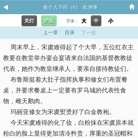
换个人下药（h） 欧洲事
关灯
护眼
大
中
小
字体：
上一章
目录
下一章
周末早上，宋虞难得起了个大早，五位红衣主
教要在教堂举办宴会宴请来自法国的基督教教徒
代表，她作为教皇继承人，要亲自接待教徒们。
布鲁斯挺着大肚子指挥执事和修女们布置餐
桌，并要求餐桌上一定要有罗马城的代表性食
物，雌天鹅肉。
玛丽亚修女为宋虞熨烫好了白金教袍。
今天宋虞难得的化了妆，白粉抹在宋虞原本就
粉白的脸上显得更加清冷矜贵，厚重的圣冠帽和