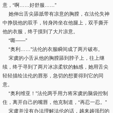
意，“啊……好舒服……”
她伸出舌尖舔舐带有凉意的胸膛，在法伦失神
中挣脱他的双手，转身跨坐在他腿上，双手撕开
他的衣服，终于摸到了大片凉意。
“嘶——”
“奥利……”法伦的衣服瞬间成了两片破布。
宋虞的小舌从他的胸膛舔到脖子上，往上继
续，终于寻到了两片冰凉柔软的触感，她用舌尖
轻轻描绘法伦的唇形，急切的想要得到它的同
意。
“奥利维亚！”法伦两手用力将宋虞的脑袋控制
住，离开自己的嘴唇，他克制道，“再忍一忍。”
宋虞并没有办法理解法伦的话，越来越强烈的