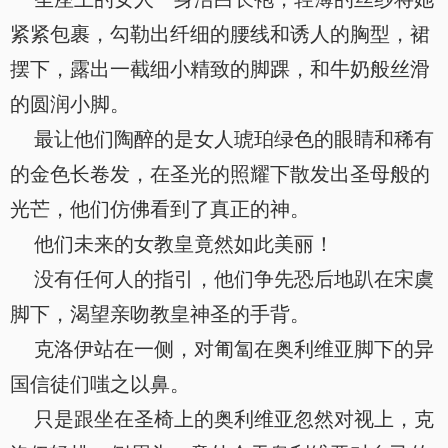
紧紧包裹，勾勒出纤细的腰线和诱人的胸型，裙
摆下，露出一截细小精致的脚踝，和牛奶般丝滑
的圆润小脚。
最让他们陶醉的是女人琥珀绿色的眼睛和稀有
的金色长卷发，在圣光的照耀下散发出圣母般的
光芒，他们仿佛看到了真正的神。
他们未来的女教皇竟然如此美丽！
没有任何人的指引，他们争先恐后地趴在宋虞
脚下，渴望亲吻教皇神圣的手背。
克洛伊站在一侧，对匍匐在奥利维亚脚下的异
国信徒们嗤之以鼻。
只是跟坐在圣椅上的奥利维亚忽然对视上，克