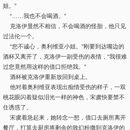
姐。”
“……我也不会喝酒。”
克洛伊显然不相信，不会喝酒的怪胎，他只见
过法伦一个。
“您不诚心，奥利维亚小姐。”刚要到达嘴边的
酒杯又离开了，克洛伊一副受伤的表情，“我很难
过您竟然用这样的借口拒绝我。”
酒杯被克洛伊重新放回到桌上。
他对着奥利维亚表现出痴情受伤的样子，一双
桃花眼闪着疑似泪光一样的神色，宋虞快要禁不
住诱惑了。
宋虞着急起来，她转念一想，借口去厕所离开
餐厅，打算去厨房将剩余的致幻粉撒到克洛伊的