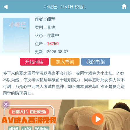
小哑巴（1v1H 校园）
作者：瞳帝
类别：其他
状态：连载中
点击：
16250
更新：2026-08-07
开始阅读
加入书架
我的书架
乡下来的夏之遥同学沉默寡言不会打扮，被同学戏称为小土妞。? 她
不以为然，每次考试稳居年级前十证明实力，同学直呼此女实力深不
可测，乃是心中无男人考试自然神，却不知本届校草叶准正是夏之遥
同学的隐形男友..