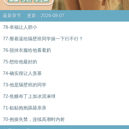
最新章节 更新：2026-08-07
78-幸福让人胆小
77-掰着逼给隔壁班同学操一下行不行？
76-脱掉衣服给他看看奶
75-想给他最好的
74-确实很让人羡慕
73-他是隔壁班的同学
72-焦糖布丁上加冰淇淋球
71-贴贴抱抱舔舔亲亲
70-抱操失禁，连续高潮时内射