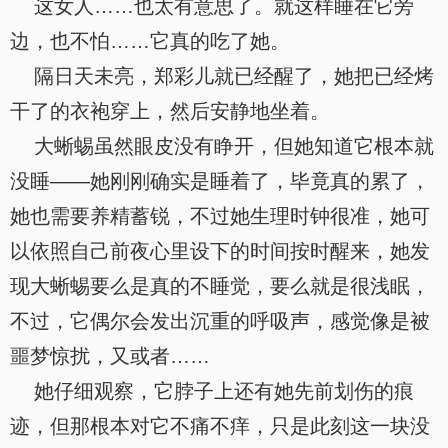
这女人……也太有意思了。就这样睡在它旁
边，也不怕……它真的吃了她。
隔日天未亮，郑彩儿就已经醒了，她把已经烤
干了的衣袍穿上，然后安静地坐着。
大蜥蜴虽然眼皮没有睁开，但她知道它根本就
没睡——她刚刚确实是睡着了，毕竟真的累了，
她也需要养精蓄锐，不过她生理时钟很准，她可
以依照自己前夜心里设下的时间按时醒来，她发
现大蜥蜴要么是真的不睡觉，要么就是很浅眠，
不过，它偶尔会发出沉重的呼吸声，感觉像是被
噩梦惊扰，又或者……
她仔细观察，它脖子上还有她先前划伤的痕
迹，但那根本对它不痛不痒，只是此刻这一块没