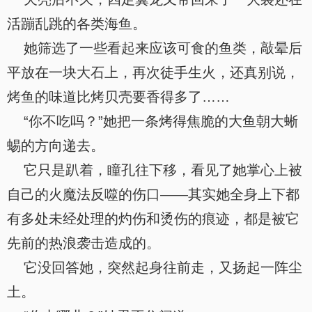
活蹦乱跳的各类海鱼。
她筛选了一些看起来应该可食的鱼类，敲晕后
平放在一块大石上，再次徒手生火，还真别说，
烤鱼的味道比烤贝壳要香得多了……
“你不吃吗？”她把一条烤得焦脆的大鱼朝大蜥
蜴的方向递去。
它只是趴着，瞳孔往下移，看见了她掌心上被
自己的火魔法反噬的伤口——其实她全身上下都
有多处未经处理的灼伤和烫伤的痕迹，都是被它
先前的热浪袭击造成的。
它没回答她，突然起身往前走，又扬起一阵尘
土。