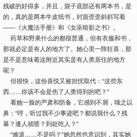
残破的好得多，并且，袋子底部还有两本书，是
的，真的是两本牛皮纸书，封面歪歪斜斜写着
——《火魔法手册》和《女巫暗影之书》。
药草和野果什么的都很普通，但有衣服和书，
那就必定是有人的地方了。她心里一阵狂喜，那
是不是意味着这附近其实是有人类居住的地方
呢？
但很快，这份喜悦又被担忧取代：“这些东
西……你该不会是伤了人类得到的吧？”
看她一脸的严肃和防备，它感到不屑，嗤之以
鼻：“哼，听过我不少事迹吧？都说我什么？残
暴？逢人就喷？到处吃人？”
“难道……不是吗？”她忽然也意识到，其实她