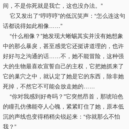
间，不是你死就是我亡，这也没办法。”
它又发出了“哼哼哼”的低沉笑声：“怎么连这句
话都说得如此相像……”
“什么相像？”她发现大蜥蜴其实并没有她想象
中的那么暴戾，甚至感觉它还挺讲道理的，也许
好好与之沟通的话……不，她不能冒险，这种强
大的生物最喜欢宣誓自己的主权，它把她抓来了
它的巢穴之中，就认定了她是它的东西，除非她
死掉，不然它不可能会放走她的……
“你对我感到好奇吗？”它突然昂首，那琥珀色
的瞳孔仿佛能夺人心魄，紧紧盯住了她，原本低
沉的声线也变得稍稍尖锐起来：“你就那么不怕
我？”