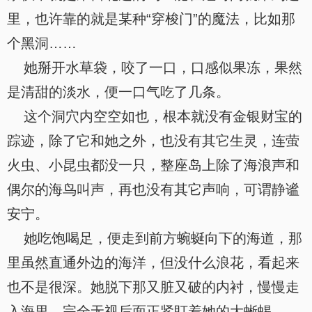
里，也许靠的就是某种“穿梭门”的魔法，比如那
个黑洞……
她掰开水草袋，咬了一口，口感似果冻，果然
是清甜的淡水，便一口气吃了几条。
这个洞穴内空空如也，根本就没有金银财宝的
踪迹，除了它和她之外，也没有其它生灵，连萤
火虫、小昆虫都没一只，整座岛上除了海浪声和
偶尔的海鸟叫声，再也没有其它声响，可谓静谧
安宁。
她吃饱喝足，便走到前方蜿蜒向下的海道，那
里虽然直通外边的海洋，但没什么浪花，看起来
也不是很深。她脱下那又脏又破的内衬，慢慢走
入海里，完全无视后面正紧盯着她的大蜥蜴。