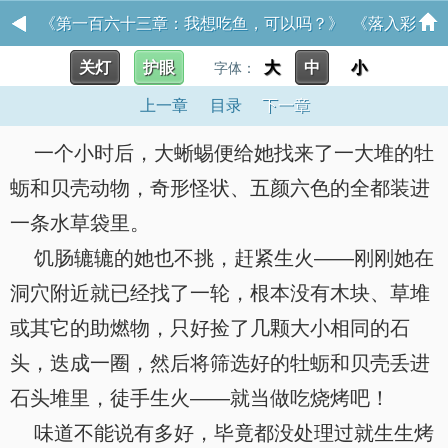
《第一百六十三章：我想吃鱼，可以吗？》 《落入彩
关灯
护眼
大
中
小
虹国度》穿越+西幻+言情
字体：
上一章
目录
下一章
一个小时后，大蜥蜴便给她找来了一大堆的牡
蛎和贝壳动物，奇形怪状、五颜六色的全都装进
一条水草袋里。
饥肠辘辘的她也不挑，赶紧生火——刚刚她在
洞穴附近就已经找了一轮，根本没有木块、草堆
或其它的助燃物，只好捡了几颗大小相同的石
头，迭成一圈，然后将筛选好的牡蛎和贝壳丢进
石头堆里，徒手生火——就当做吃烧烤吧！
味道不能说有多好，毕竟都没处理过就生生烤