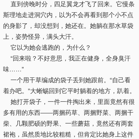
直到傍晚时分，四足翼龙才飞了回来。它慢条
斯理地走进洞穴内，以为不会再看到那个小不点
的身影了，却没想到，她还在。她躺在那水草袋
上，姿势怪异，满头大汗。
它以为她会逃跑的，为什么？
“回来啦？不好意思，我正在健身，全身臭汗
味……”
一个用干草编成的袋子丢到她跟前。“自己看
着办吧。”大蜥蜴回到它平时躺着的地方，趴着。
她打开袋子，一件一件掏出来，里面竟然有很
多有用的东西——两捆药草、两捆野菜、两捆干
柴、几颗肥硕的野果、一些蘑菇，竟然还有两套
裙袍，虽然质地比较粗糙，但肯定比她身上这件