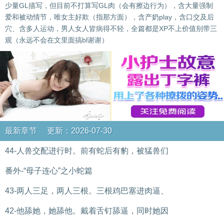
少量GL描写，但目前不打算写GL肉（会有擦边行为），含大量强制
爱和被动情节，唯女主好欺（指那方面），含产奶play，含口交及后
穴、含多人运动，男人女人皆病得不轻，全篇都是XP不上价值别带三
观（永远不会在文里面搞bl谢谢）
最新章节 更新：2026-07-30
44-人兽交配进行时。前有蛇后有豹，被猛兽们
番外-“母子连心”之小蛇篇
43-两人三足，两人三根。三根鸡巴塞进肉逼、
42-他舔她，她舔他。戴着舌钉舔逼，同时她因