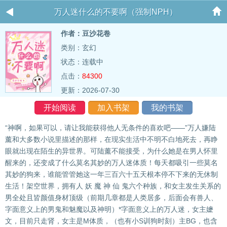
万人迷什么的不要啊（强制NPH）
作者：豆沙花卷
类别：玄幻
状态：连载中
点击：
84300
更新：2026-07-30
开始阅读
加入书架
我的书架
“神啊，如果可以，请让我能获得他人无条件的喜欢吧——”万人嫌陆
薰和大多数小说里描述的那样，在现实生活中不明不白地死去，再睁
眼就出现在陌生的异世界。可陆薰不能接受，为什么她是在男人怀里
醒来的，还变成了什么莫名其妙的万人迷体质！每天都吸引一些莫名
其妙的狗来，谁能管管她这一年三百六十五天根本停不下来的无休制
生活！架空世界，拥有人 妖 魔 神 仙 鬼六个种族，和女主发生关系的
男全处且皆颜值身材顶级（前期几章都是人类居多，后面会有兽人、
字面意义上的男鬼和魅魔以及神明）*字面意义上的万人迷，女主嬷
文，目前只走肾，女主是M体质，（也有小S训狗时刻）主BG，也含