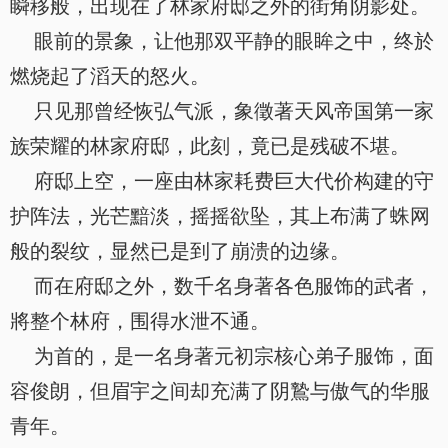
瞬移般，出现在了林家府邸之外的街角阴影处。
眼前的景象，让他那双平静的眼眸之中，终於
燃烧起了滔天的怒火。
只见那曾经恢弘气派，象徵著天风帝国第一家
族荣耀的林家府邸，此刻，竟已是残破不堪。
府邸上空，一座由林家耗费巨大代价构建的守
护阵法，光芒黯淡，摇摇欲坠，其上布满了蛛网
般的裂纹，显然已是到了崩溃的边缘。
而在府邸之外，数千名身著各色服饰的武者，
將整个林府，围得水泄不通。
为首的，是一名身著元初宗核心弟子服饰，面
容俊朗，但眉宇之间却充满了阴鷙与傲气的华服
青年。