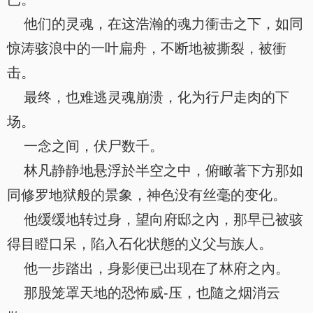
他们的灵魂，在这浩瀚的魂力衝击之下，如同
惊涛骇浪中的一叶扁舟，不断地被撕裂，被衝
击。
最终，也难逃灵魂崩溃，化为行尸走肉的下
场。
一念之间，伏尸数千。
林凡静静地悬浮於半空之中，俯瞰著下方那如
同修罗地狱般的景象，神色没有丝毫的变化。
他缓缓地转过身，望向府邸之內，那早已被骇
得目瞪口呆，陷入石化状態的义父与族人。
他一步踏出，身影便已出现在了林府之內。
那股笼罩天地的恐怖威-压，也隨之烟消云