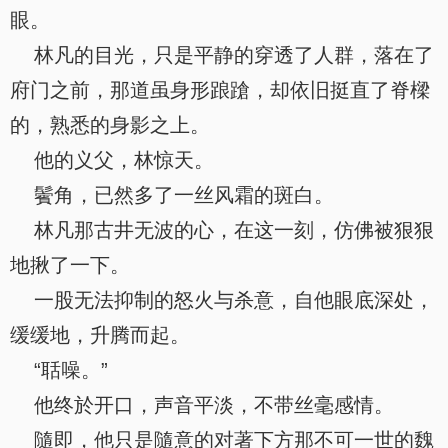
眼。
林凡的目光，只是平静的穿透了人群，落在了
府门之前，那道虽身形踉蹌，却依旧挺直了脊樑
的，熟悉的身影之上。
他的义父，林惊天。
鬢角，已然多了一丝风霜的斑白。
林凡那古井无波的心，在这一刻，仿佛被狠狠
地揪了一下。
一股无法抑制的怒火与杀意，自他眼底深处，
缓缓地，升腾而起。
“聒噪。”
他终於开口，声音平淡，不带丝毫感情。
隨即，他只是隨意的对著下方那不可一世的魏