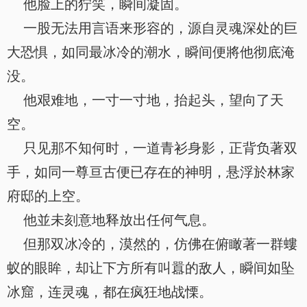
他脸上的狞笑，瞬间凝固。
一股无法用言语来形容的，源自灵魂深处的巨
大恐惧，如同最冰冷的潮水，瞬间便將他彻底淹
没。
他艰难地，一寸一寸地，抬起头，望向了天
空。
只见那不知何时，一道青衫身影，正背负著双
手，如同一尊亘古便已存在的神明，悬浮於林家
府邸的上空。
他並未刻意地释放出任何气息。
但那双冰冷的，漠然的，仿佛在俯瞰著一群螻
蚁的眼眸，却让下方所有叫囂的敌人，瞬间如坠
冰窟，连灵魂，都在疯狂地战慄。