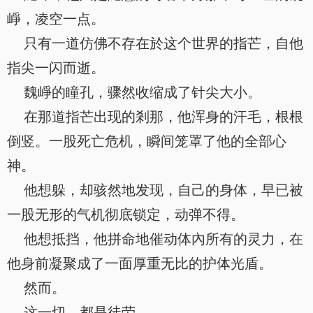
崢，凌空一点。
只有一道仿佛不存在於这个世界的指芒，自他
指尖一闪而逝。
魏崢的瞳孔，骤然收缩成了针尖大小。
在那道指芒出现的剎那，他浑身的汗毛，根根
倒竖。一股死亡危机，瞬间笼罩了他的全部心
神。
他想躲，却骇然地发现，自己的身体，早已被
一股无形的气机彻底锁定，动弹不得。
他想抵挡，他拼命地催动体內所有的灵力，在
他身前凝聚成了一面厚重无比的护体光盾。
然而。
这一切，都是徒劳。