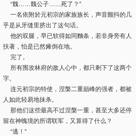
“魏……魏公子……死了？”
一名依附於元初宗的家族族长，声音颤抖的几
乎是从牙缝里挤出了这句话。
他的双腿，早已软得如同麵条，若非身旁有人
扶著，怕是已然瘫倒在地。
完了。
所有围攻林府的敌人心中，都只剩下了这两个
字。
连元初宗的特使，涅槃二重巔峰的强者，都被
人如此轻易地抹杀。
那他们这些最高不过涅槃一重，甚至大多还停
留在神魄境的所谓联军，又算得了什么？
“逃！”