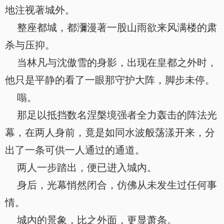
地注视著城外。
整座都城，都瀰漫著一股山雨欲来风满楼的肃
杀与压抑。
当林凡与沈傲雪的身影，出现在皇都之外时，
他只是平静的看了一眼那守护大阵，脚步未停。
嗡。
那足以抵挡数名涅槃境强者全力轰击的阵法光
幕，在两人身前，竟是如同水波般荡漾开来，分
出了一条可供一人通过的通道。
两人一步踏出，便已进入城內。
身后，光幕悄然闭合，仿佛从未发生过任何事
情。
城內的景象，比之外面，更显萧条。