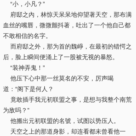
“小，小凡？”
府邸之內，林惊天呆呆地仰望著天空，那布满
血丝的嘴唇，微微颤抖著，吐出了一个他自己都
不敢相信的名字。
而府邸之外，那为首的魏崢，在最初的错愕之
后，脸上瞬间便涌上了一股被无视的暴怒。
“装神弄鬼！”
他压下心中那一丝莫名的不安，厉声喝
道：“阁下是何人？
竟敢插手我元初联盟之事，是想与我整个南荒
为敌吗？”
他搬出元初联盟的名號，试图以势压人。
天空之上的那道身影，却连看都未曾看他一