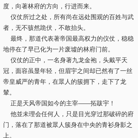
度，向著林府的方向，行进而来。
仪仗所过之处，所有尚在远处围观的百姓与武
者，无不骇然跪伏，不敢抬头。
最终，那道代表著帝国最高权力的仪仗，稳稳
地停在了早已化为一片废墟的林府门前。
仪仗的正中，一名身著九龙金袍，头戴平天
冠，面容虽显年轻，但眉宇之间却已然有了一丝
帝皇威严的青年，在眾人的簇拥下，走下了龙
輦。
正是天风帝国如今的主宰——拓跋宇！
他並未理会任何人，只是目光穿过那破碎的府
门，落在了那道被眾人簇身在中央的青衫身影之
上。