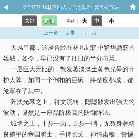
第747章 我林家的人，你也敢动 焚天链气诀
关灯
护眼
大
中
小
字体：
上一章
目录
下一章
天风皇都，这座曾经在林凡记忆中繁华鼎盛的
雄城，如今，早已没有了往日的半分喧囂。
一层巨大无比的，散发著淡淡土黄色光晕的守
护大阵，如同一个倒扣的巨碗，將整座都城，都
笼罩在了其中。
阵法光幕之上，符文流转，隱隱散发出强大的
波动，显然是一座品阶极高的防御阵法。
城墙之上，十步一岗，五步一哨，无数身著精
良鎧甲的帝国將士，手持长戈，神情肃穆，警惕