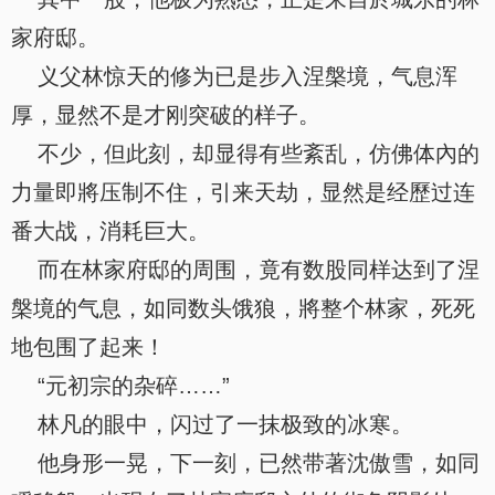
家府邸。
义父林惊天的修为已是步入涅槃境，气息浑
厚，显然不是才刚突破的样子。
不少，但此刻，却显得有些紊乱，仿佛体內的
力量即將压制不住，引来天劫，显然是经歷过连
番大战，消耗巨大。
而在林家府邸的周围，竟有数股同样达到了涅
槃境的气息，如同数头饿狼，將整个林家，死死
地包围了起来！
“元初宗的杂碎……”
林凡的眼中，闪过了一抹极致的冰寒。
他身形一晃，下一刻，已然带著沈傲雪，如同