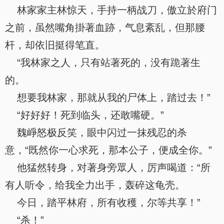
林家家主林惊天，手持一柄战刀，傲立於府门
之前，虽然嘴角掛著血跡，气息紊乱，但那腰
杆，却依旧挺得笔直。
“我林家之人，只有站著死的，没有跪著生
的。
想要我林家，那就从我的尸体上，踏过去！”
“好好好！死到临头，还敢嘴硬。”
魏崢怒极反笑，眼中闪过一抹残忍的杀
意，“既然你一心求死，那本公子，便成全你。”
他猛然转身，对著身旁眾人，厉声喝道：“所
有人听令，给我全力出手，轰碎这龟壳。
今日，踏平林府，所有收穫，尔等共享！”
“杀！”