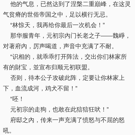
他的气息，已然达到了涅槃二重巔峰，在这灵
气贫瘠的世俗帝国之中，足以横行无忌。
“林惊天，我再给你最后一次机会！”
那华服青年，元初宗內门长老之子——魏崢，
对著府內，厉声喝道，声音中充满了不耐。
“识相的，就乖乖打开阵法，交出你们林家所
有的財宝，並宣布归顺元初联盟。
否则，待本公子攻破此阵，定要让你林家上
下，血流成河，鸡犬不留！”
“呸！
元初宗的走狗，也敢在此狺狺狂吠！”
府邸之內，传来一声充满了愤怒与不屈的怒
吼。