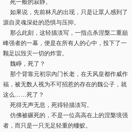
死一般的寂静。
如果说，先前林凡的出现，只是让眾人感到了
源自灵魂深处的恐惧与压抑。
那么此刻，这轻描淡写，一指点杀涅槃二重巔
峰强者的一幕，便是在所有人的心中，投下了一
颗足以毁灭一切的炸雷。
魏崢，死了？
那个背靠元初宗內门长老，在天风皇都作威作
福，被无数人视为不可招惹的存在的魏公子，就
这么……死了？
死得无声无息，死得轻描淡写。
仿佛被碾死的，不是一位高高在上的涅槃境强
者，而只是一只无足轻重的螻蚁。