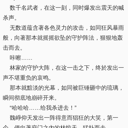
数千名武者，在这一刻，同时爆发出震天的喊
杀声。
无数道蕴含著各色灵力的攻击，如同狂风暴雨
般，向著那本就摇摇欲坠的守护阵法，狠狠地轰
击而去。
咔嚓……
林家的守护大阵，在这一击之下，终於发出一
声不堪重负的哀鸣。
那本就黯淡的光幕，如同被巨锤砸中的琉璃，
瞬间彻底地崩碎开来。
“哈哈哈……给我杀进去！”
魏崢仰天发出一阵得意而猖狂的大笑，第一
个，便向著府门之內的林惊天，猛扑而去。