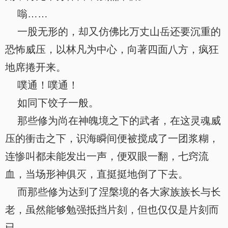
嗡……
一股无形的，却又仿佛比万丈山岳还要沉重的
恐怖威压，以林凡为中心，向著四面八方，疯狂
地席捲开来。
噗通！噗通！
如同下饺子一般。
那些修为尚在神魄境之下的武者，在这灵魂威
压的衝击之下，识海瞬间便被搅成了一团浆糊，
连惨叫都未能发出一声，便双眼一翻，七窍流
血，当场形神俱灭，直挺挺地倒了下去。
而那些修为达到了涅槃境的各大家族族长与长
老，虽然能够勉强抵挡片刻，但也仅仅是片刻而
已。