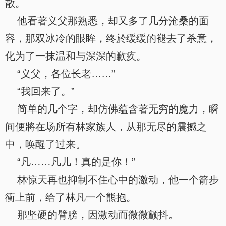
散。
他看著义父那熟悉，却又多了几分沧桑的面
容，那双冰冷的眼眸，终於缓缓的褪去了杀意，
化为了一抹温和与深深的歉疚。
“义父，各位长老……”
“我回来了。”
简单的几个字，却仿佛蕴含著无穷的魔力，瞬
间便將在场所有林家族人，从那无尽的震撼之
中，唤醒了过来。
“凡……凡儿！真的是你！”
林惊天再也抑制不住心中的激动，他一个箭步
衝上前，给了林凡一个熊抱。
那坚硬的臂膀，因激动而微微颤抖。