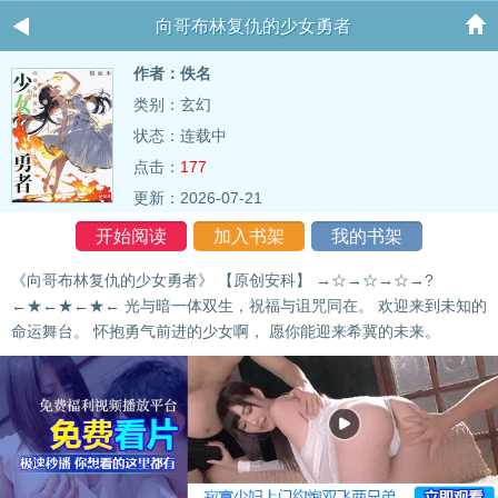
向哥布林复仇的少女勇者
作者：佚名
类别：玄幻
状态：连载中
点击：
177
更新：2026-07-21
开始阅读
加入书架
我的书架
《向哥布林复仇的少女勇者》 【原创安科】 →☆→☆→☆→?
←★←★←★← 光与暗一体双生，祝福与诅咒同在。 欢迎来到未知的
命运舞台。 怀抱勇气前进的少女啊， 愿你能迎来希冀的未来。