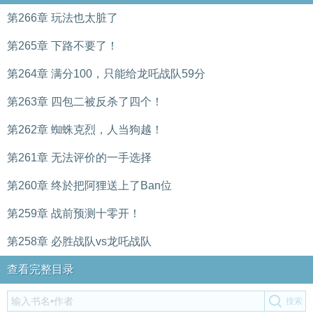
第266章 玩法也太脏了
第265章 下路不要了！
第264章 满分100，只能给龙吒战队59分
第263章 四包二被反杀了四个！
第262章 蜘蛛克烈，人当狗越！
第261章 无法评价的一手选择
第260章 终於把阿狸送上了Ban位
第259章 战前预测十零开！
第258章 必胜战队vs龙吒战队
查看完整目录