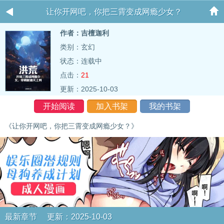
让你开网吧，你把三霄变成网瘾少女？
作者：吉檀迦利
类别：玄幻
状态：连载中
点击：
21
更新：2025-10-03
开始阅读
加入书架
我的书架
《让你开网吧，你把三霄变成网瘾少女？》
最新章节 更新：2025-10-03