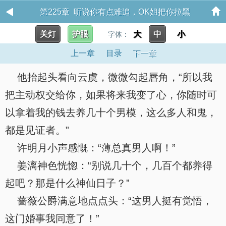
第225章 听说你有点难追，OK姐把你拉黑
关灯
护眼
大
中
小
字体：
上一章
目录
下一章
他抬起头看向云虞，微微勾起唇角，“所以我
把主动权交给你，如果将来我变了心，你随时可
以拿着我的钱去养几十个男模，这么多人和鬼，
都是见证者。”
许明月小声感慨：“薄总真男人啊！”
姜漓神色恍惚：“别说几十个，几百个都养得
起吧？那是什么神仙日子？”
蔷薇公爵满意地点点头：“这男人挺有觉悟，
这门婚事我同意了！”