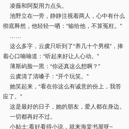
凌薇和阿梨用力点头。
池野立在一旁，静静注视着两人，心中有什么
彻底释然，他轻轻一哂：“输给他，不算冤枉。”
……
这么多字，云虞只听到了“养几十个男模”，捧
着心口喃喃道：“听起来好让人心动。”
薄斯屿脸一黑：“你还真这么想啊？”
云虞清了清嗓子：“开个玩笑。”
她笑起来，“看在你这么有诚意的份上，我答
应了。”
这是最好的日子，她的朋友，爱人都在身边。
一切都再好不过。
小贴士:看好看得小说，就来海棠书屋呀~