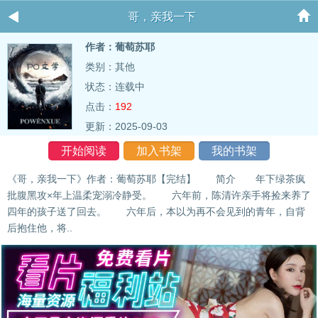
哥，亲我一下
作者：葡萄苏耶
类别：其他
状态：连载中
点击：
192
更新：2025-09-03
开始阅读
加入书架
我的书架
《哥，亲我一下》作者：葡萄苏耶【完结】 简介 年下绿茶疯
批腹黑攻×年上温柔宠溺冷静受。 六年前，陈清许亲手将捡来养了
四年的孩子送了回去。 六年后，本以为再不会见到的青年，自背
后抱住他，将..