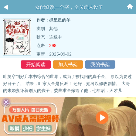
女配修改一个字，全员崩人设了
作者：抓星星的羊
类别：其他
状态：连载中
点击：
298
更新：2025-09-02
开始阅读
加入书架
我的书架
叶笑穿到好几本书综合的世界，成为了被找回的真千金。 原以为要过
好日子了。 结果，叶家人全是反派！ 还好，她可以修改剧情。 大哥
的未婚妻怀着别人的孩子，委曲求全嫁给了他，七年后，天才儿..