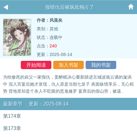
报错仇后被疯批独占了
作者：风落矣
类别：其他
状态：连载中
点击：
240
更新：2025-08-14
开始阅读
加入书架
我的书架
为给惨死的叔父一家报仇，姜醉眠决心重新踏进京城波诡云谲的漩涡
中 混入宫宴后她才发现，仇人原是当朝七皇子 表面纵情享乐，无心权
势 背地里却是个杀人不眨眼的恶鬼修罗 宴席后的假山旁，被逼..
最新章节 更新：2025-08-14
第174章
第173章