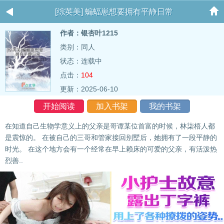
[综英美] 蝙蝠崽想要拥有平静日常
作者：银杏叶1215
类别：同人
状态：连载中
点击：
104
更新：2025-06-10
开始阅读
加入书架
我的书架
在知道自己生物学意义上的父亲是哥谭某位首富的时候，林柒梧人都
是震惊的。 在被自己的三哥和管家接回别墅后，她拥有了一段平静的
时光。 在这个地方会有一个经常在早上赖床的可爱的父亲，有活泼热
烈善..