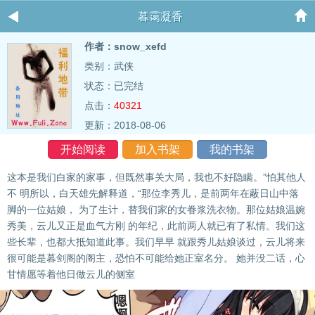
暮霭凝香
作者：snow_xefd
类别：武侠
状态：已完结
点击：
40321
更新：2018-08-06
开始阅读
加入书架
我的书架
这本是我们白家的家事，但既然事关大局，我也不好隐瞒。”怕其他人
不 明所以，白天雄先解释道，“那位李秀儿，是前两年在蔽日山中落
脚的一位姑娘， 为了生计，替我们家的女眷浆洗衣物。那位姑娘温婉
秀美，云儿又正是血气方刚 的年纪，此前两人就已有了私情。我们这
些长辈，也都大抵知道此事。我们早早 就跟秀儿姑娘谈过，云儿将来
很可能是暮剑阁的阁主，恐怕不可能给她正室名分。 她并没二话，心
甘情愿等着他日做云儿的侧室