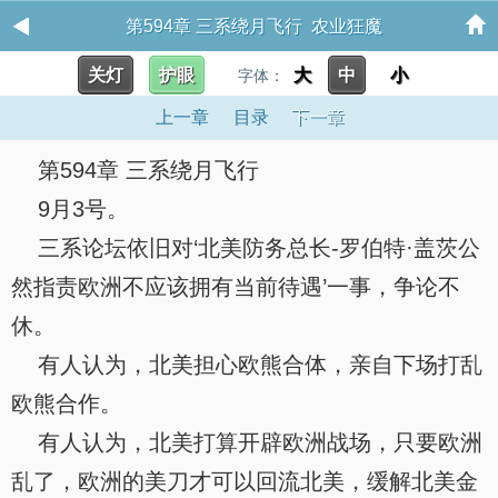
第594章 三系绕月飞行 农业狂魔
关灯
护眼
大
中
小
字体：
上一章
目录
下一章
第594章 三系绕月飞行
9月3号。
三系论坛依旧对‘北美防务总长-罗伯特·盖茨公
然指责欧洲不应该拥有当前待遇’一事，争论不
休。
有人认为，北美担心欧熊合体，亲自下场打乱
欧熊合作。
有人认为，北美打算开辟欧洲战场，只要欧洲
乱了，欧洲的美刀才可以回流北美，缓解北美金