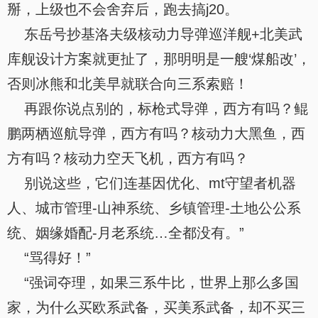
掰，上级也不会舍弃后，跑去搞j20。
东岳号抄基洛夫级核动力导弹巡洋舰+北美武
库舰设计方案就更扯了，那明明是一艘‘煤船改’，
否则冰熊和北美早就联合向三系索赔！
再跟你说点别的，标枪式导弹，西方有吗？鲲
鹏两栖巡航导弹，西方有吗？核动力大黑鱼，西
方有吗？核动力空天飞机，西方有吗？
别说这些，它们连基因优化、mt守望者机器
人、城市管理-山神系统、乡镇管理-土地公公系
统、姻缘婚配-月老系统…全都没有。”
“骂得好！”
“强词夺理，如果三系牛比，世界上那么多国
家，为什么买欧系武备，买美系武备，却不买三