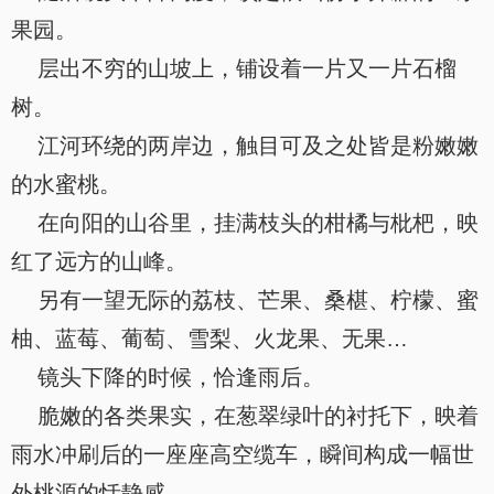
果园。
层出不穷的山坡上，铺设着一片又一片石榴
树。
江河环绕的两岸边，触目可及之处皆是粉嫩嫩
的水蜜桃。
在向阳的山谷里，挂满枝头的柑橘与枇杷，映
红了远方的山峰。
另有一望无际的荔枝、芒果、桑椹、柠檬、蜜
柚、蓝莓、葡萄、雪梨、火龙果、无果…
镜头下降的时候，恰逢雨后。
脆嫩的各类果实，在葱翠绿叶的衬托下，映着
雨水冲刷后的一座座高空缆车，瞬间构成一幅世
外桃源的恬静感。